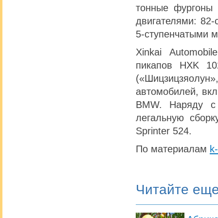
тонные фургоны 
двигателями: 82-
5-ступенчатыми м
Xinkai Automobi
пикапов HXK 102
(«Шицзицзяолу
автомобилей, вкл
BMW. Наряду с 
легальную сборк
Sprinter 524.
По материалам
k-
Читайте ещ