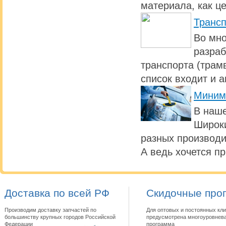
материала, как ц
Транс
Во мно
разраб
транспорта (трамв
список входит и 
Миним
В наше
Широки
разных производи
А ведь хочется п
Доставка по всей РФ
Скидочные про
Производим доставку запчастей по
Для оптовых и постоянных кли
большинству крупных городов Российской
предусмотрена многоуровнева
Федерации
программа