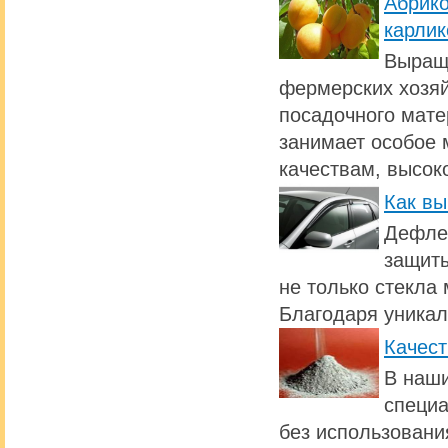
Абрик
карлик
Выращи
фермерских хозяй
посадочного мате
занимает особое 
качествам, высок
Как вы
Дефлек
защиты
не только стекла 
Благодаря уникал
Качест
В наши
специа
без использовани