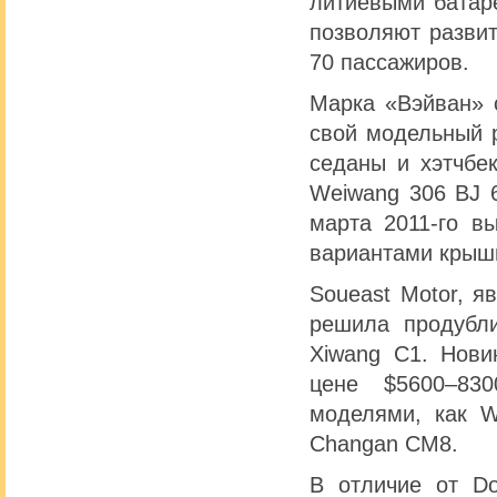
литиевыми батар
позволяют развит
70 пассажиров.
Марка «Вэйван» 
свой модельный 
седаны и хэтчбе
Weiwang 306 BJ 6
марта 2011-го в
вариантами крыш
Soueast Motor, я
решила продубл
Xiwang C1. Нови
цене $5600–83
моделями, как W
Changan CM8.
В отличие от Do