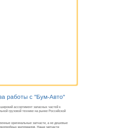
а работы с "Бум-Авто"
широкий ассортимент запасных частей к
ьной грузовой технике на рынке Российской
венные оригинальные запчасти, а не дешевые
изкопробных материалов. Наши запчасти