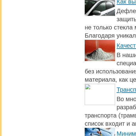
Как вы
Дефлек
защиты
не только стекла 
Благодаря уникал
Качест
В наши
специа
без использовани
материала, как ц
Транс
Во мно
разраб
транспорта (трамв
список входит и 
Миним