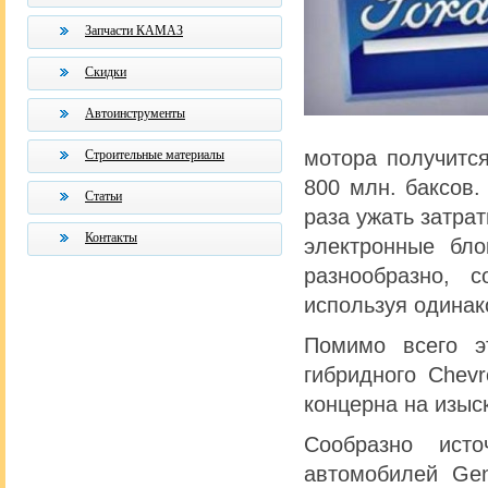
Запчасти КАМАЗ
Скидки
Автоинструменты
мотора получитс
Строительные материалы
800 млн. баксов.
Статьи
раза ужать затра
Контакты
электронные бл
разнообразно, 
используя одина
Помимо всего э
гибридного Chev
концерна на изыс
Сообразно ист
автомобилей Ge