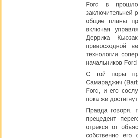
Ford в прошло
заключительней р
общие планы пр
включая управл
Деррика Кьюзак
превосходной в
технологии сопер
начальников Ford
С той поры пр
Самараджич (Barb
Ford, и его сосл
пока же достигнут
Правда говоря, 
прецедент перег
отрекся от объя
собственно его 