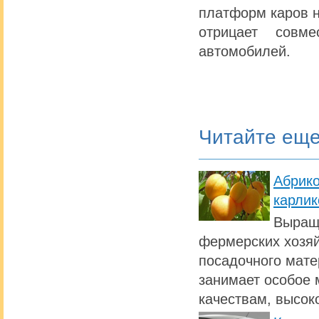
платформ каров н
отрицает совм
автомобилей.
Читайте ещ
Абрик
карлик
Выращи
фермерских хозяй
посадочного мате
занимает особое 
качествам, высок