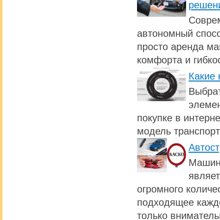
решен
Совре
автономный спосо
просто аренда ма
комфорта и гибко
Какие 
Выбрат
элемен
покупке в интерн
модель транспорт
Автост
Машина
являет
огромного количе
подходящее каждо
только вниматель