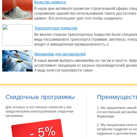
Качество цемента
В наши дни активного развития строительной сферы спец
сооружение зданий без использования такого достаточно 
цемент. Его используют для того чтобы соединить
Транспортные покрытия
Во многих странах транспортные покрытия были специал
вида пассажирского транспорта (трамваи, автобусы, поезда,
входит и авиационная промышленность, к
Минимойки для автомобилей
В наше время выбрать минимойку не так уж и просто. Ши
ассортимент продукции от разных производителей делают
А ведь хочется приобрести такое
Скидочные программы
Преимуществ
Для оптовых и постоянных клиентов у нас
1. Мы предлагаем самый 
предусмотрена многоуровневая скидочная
отечественной автомобил
программа
Федерации.
2. Мы предлагаем качест
китайские подделки из н
надежные и долговечные