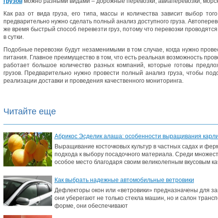
грузов
можно разными видами – дорожные перевозки, авиаперевозки, морс
Как раз от вида груза, его типа, массы и количества зависит выбор того
предварительно нужно сделать полный анализ доступного груза. Автоперево
же время быстрый способ перевезти груз, потому что перевозки проводятся 
в сутки.
Подобные перевозки будут незаменимыми в том случае, когда нужно прове
питания. Главное преимущество в том, что есть реальная возможность прове
работает большое количество разных компаний, которые готовы предло
грузов. Предварительно нужно провести полный анализ груза, чтобы по
реализации доставки и проведения качественного мониторинга.
Читайте еще
Абрикос Эсделик алаша: особенности выращивания карлик
Выращивание косточковых культур в частных садах и фер
подхода к выбору посадочного материала. Среди множес
особое место благодаря своим великолепным вкусовым ка
Как выбрать надежные автомобильные ветровики
Дефлекторы окон или «ветровики» предназначены для защ
они уберегают не только стекла машин, но и салон транс
форме, они обеспечивают