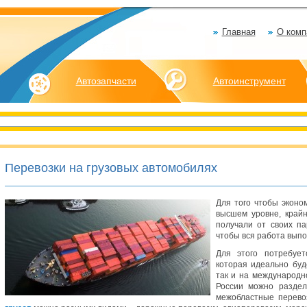
Главная
О комп
Автозапчасти
Автоинструмент
Перевозки на грузовых автомобилях
Для того чтобы эконо
высшем уровне, край
получали от своих па
чтобы вся работа выпо
Для этого потребует
которая идеально буд
так и на международно
России можно разделя
межобластные перево