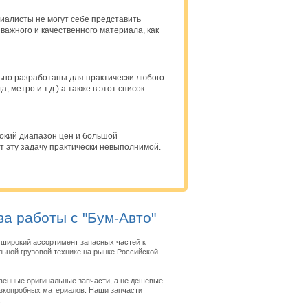
иалисты не могут себе представить
важного и качественного материала, как
ьно разработаны для практически любого
 метро и т.д.) а также в этот список
рокий диапазон цен и большой
 эту задачу практически невыполнимой.
а работы с "Бум-Авто"
широкий ассортимент запасных частей к
ьной грузовой технике на рынке Российской
венные оригинальные запчасти, а не дешевые
изкопробных материалов. Наши запчасти
.