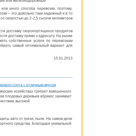
кие или железнодорожные.
 или иного способа перевозки, поэтому,
зки – это довольно таки надежный и в то
со скоростью до 2-2,5 тысячи километров
сти доставку скоропортящихся продуктов
сти доставку прямо к адресату. На рынке
жить собственные услуги по перевозкам
добрать самый оптимальный вариант для
15.01.2013
ового сорта с отличным вкусом
мерских хозяйствах требует взвешенного
тва плодовых деревьев абрикос занимает
чествам, высокой
иты авто от грязи, пыли. На самом деле
портного средства. Благодаря уникальной