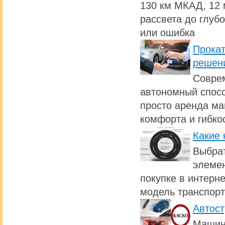
130 км МКАД, 12 
рассвета до глуб
или ошибка
Прокат
решен
Совре
автономный спосо
просто аренда ма
комфорта и гибко
Какие 
Выбрат
элемен
покупке в интерн
модель транспорт
Автост
Машина