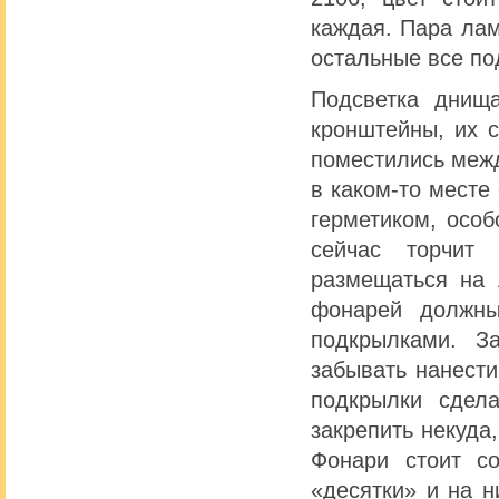
каждая. Пара лам
остальные все по
Подсветка днища
кронштейны, их с
поместились межд
в каком-то месте
герметиком, особ
сейчас торчит
размещаться на 
фонарей должн
подкрылками. З
забывать нанести
подкрылки сдел
закрепить некуда
Фонари стоит со
«десятки» и на н