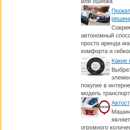
или ошибка
Прокат
решен
Совре
автономный спосо
просто аренда ма
комфорта и гибко
Какие 
Выбрат
элемен
покупке в интерн
модель транспорт
Автост
Машина
являет
огромного количе