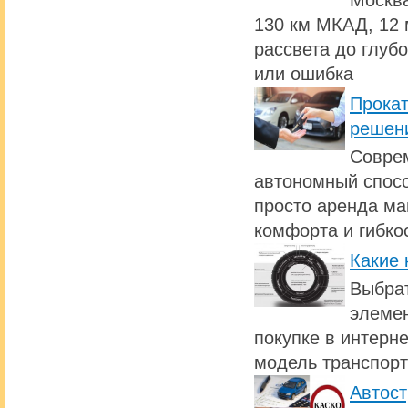
Москва
130 км МКАД, 12 
рассвета до глуб
или ошибка
Прокат
решен
Совре
автономный спосо
просто аренда ма
комфорта и гибко
Какие 
Выбрат
элемен
покупке в интерн
модель транспорт
Автост